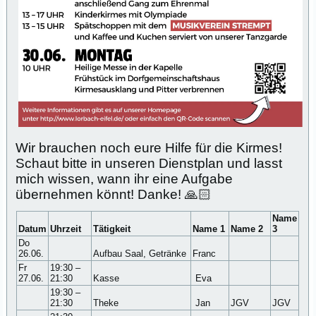
Wir brauchen noch eure Hilfe für die Kirmes!
Schaut bitte in unseren Dienstplan und lasst
mich wissen, wann ihr eine Aufgabe
übernehmen könnt! Danke! 🙏🏻
Name
Datum
Uhrzeit
Tätigkeit
Name 1
Name 2
3
Do
26.06.
Aufbau Saal, Getränke
Franc
Fr
19:30 –
27.06.
21:30
Kasse
Eva
19:30 –
21:30
Theke
Jan
JGV
JGV