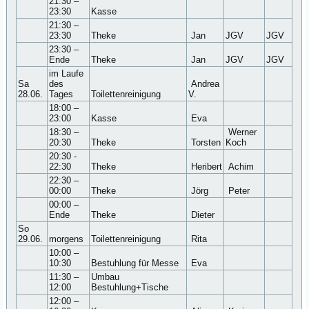
21:30 –
23:30
Kasse
21:30 –
23:30
Theke
Jan
JGV
JGV
23:30 –
Ende
Theke
Jan
JGV
JGV
im Laufe
Sa
des
Andrea
28.06.
Tages
Toilettenreinigung
V.
18:00 –
23:00
Kasse
Eva
18:30 –
Werner
20:30
Theke
Torsten
Koch
20:30 -
22:30
Theke
Heribert
Achim
22:30 –
00:00
Theke
Jörg
Peter
00:00 –
Ende
Theke
Dieter
So
29.06.
morgens
Toilettenreinigung
Rita
10:00 –
10:30
Bestuhlung für Messe
Eva
11:30 –
Umbau
12:00
Bestuhlung+Tische
12:00 –