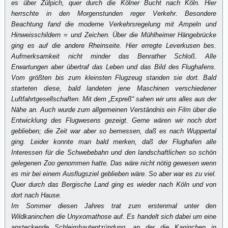
es über Zülpich, quer durch die Kölner Bucht nach Köln. Hier
herrschte in den Morgenstunden reger Verkehr. Besondere
Beachtung fand die moderne Verkehrsregelung mit Ampeln und
Hinweisschildern = und Zeichen. Über die Mühlheimer Hängebrücke
ging es auf die andere Rheinseite. Hier erregte Leverkusen bes.
Aufmerksamkeit nicht minder das Benrather Schloß. Alle
Erwartungen aber übertraf das Leben und das Bild des Flughafens.
Vom größten bis zum kleinsten Flugzeug standen sie dort. Bald
starteten diese, bald landeten jene Maschinen verschiedener
Luftfahrtgesellschaften. Mit dem „Expreß“ sahen wir uns alles aus der
Nähe an. Auch wurde zum allgemeinen Verständnis ein Film über die
Entwicklung des Flugwesens gezeigt. Gerne wären wir noch dort
geblieben; die Zeit war aber so bemessen, daß es nach Wuppertal
ging. Leider konnte man bald merken, daß der Flughafen alle
Interessen für die Schwebebahn und den landschaftlichen so schön
gelegenen Zoo genommen hatte. Das wäre nicht nötig gewesen wenn
es mir bei einem Ausflugsziel geblieben wäre. So aber war es zu viel.
Quer durch das Bergische Land ging es wieder nach Köln und von
dort nach Hause.
Im Sommer diesen Jahres trat zum erstenmal unter den
Wildkaninchen die Unyxomathose auf. Es handelt sich dabei um eine
ansteckende Schleimhautentzündung, an der die Kaninchen in