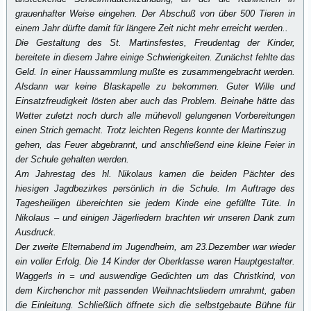
grauenhafter Weise eingehen. Der Abschuß von über 500 Tieren in
einem Jahr dürfte damit für längere Zeit nicht mehr erreicht werden..
Die Gestaltung des St. Martinsfestes, Freudentag der Kinder,
bereitete in diesem Jahre einige Schwierigkeiten. Zunächst fehlte das
Geld. In einer Haussammlung mußte es zusammengebracht werden.
Alsdann war keine Blaskapelle zu bekommen. Guter Wille und
Einsatzfreudigkeit lösten aber auch das Problem. Beinahe hätte das
Wetter zuletzt noch durch alle mühevoll gelungenen Vorbereitungen
einen Strich gemacht. Trotz leichten Regens konnte der Martinszug
gehen, das Feuer abgebrannt, und anschließend eine kleine Feier in
der Schule gehalten werden.
Am Jahrestag des hl. Nikolaus kamen die beiden Pächter des
hiesigen Jagdbezirkes persönlich in die Schule. Im Auftrage des
Tagesheiligen übereichten sie jedem Kinde eine gefüllte Tüte. In
Nikolaus – und einigen Jägerliedern brachten wir unseren Dank zum
Ausdruck.
Der zweite Elternabend im Jugendheim, am 23.Dezember war wieder
ein voller Erfolg. Die 14 Kinder der Oberklasse waren Hauptgestalter.
Waggerls in = und auswendige Gedichten um das Christkind, von
dem Kirchenchor mit passenden Weihnachtsliedern umrahmt, gaben
die Einleitung. Schließlich öffnete sich die selbstgebaute Bühne für