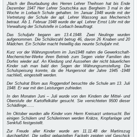
„
Nach der Beurlaubung des Herren Lehrer Theihsen hat bis Ende
Dezember 1947 Herr Lehrer Soutschka aus Bergheim 3 mal in der
Woche in Lorbach Schule gehalten. Im Januar 1948 wurde mit der
Vertretung der Schule der apl. Lehrer Wassong aus Mechernich
betraut. Ab 1. Februar 1948 wurde der apl. Lehrer Ernst Löhr mit der
Verwaltung der Schulstelle in Lorbach beauftragt.
Das Schuljahr begann am 13.4.1948. Zwei Neulinge wurden
aufgenommen. Die Schülerzahl betrug 46, davon 26 Knaben und 20
Mädchen. Ein Schüler macht freiwillig das neunte Schuljahr mit.
Kurz vor der Währungsreform im Juni1948 nahm die Gewerkschaft-
Mechernicher-Werke ihren Betrieb zum Segen vieler Familien des
Dorfes wieder auf. An Kleidung und Aussehen der nicht bäuerlichen
Kinder sah man bald den Segen der Währungsumstellung. Die
Schulspeisung konnte, da die Hungersnot der Jahre 1945 -1948
nachließ, eingestellt werden.
Der Schulrat Blom aus Roggendorf besuchte die Schule am 13. Juli
1948. Er war mit den Leistungen zufrieden.
In den Monaten Juni – Juli wurde von den Kindern der Mittel- und
Oberstufe der Kartoffelkäfer gesucht. Sie vernichteten 9500 dieser
Schädlinge……
Im Oktober wurden alle Kinder vom Herrn Kreisarzt untersucht. Bei
einigen Schülern und Schülerinnen werden Krätze, Kropfanlage und
Senkfuß festgestellt.
Zur Freude aller Kinder wurde am 11.11.48 der Martinszug
durchgeführt. Die selbst gebastelten Fackeln zeigten viel Geschick