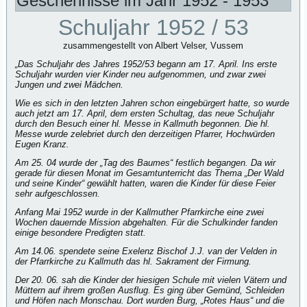
Geschehnisse im Jahr 1952 - 1953
Schuljahr 1952 / 53
zusammengestellt von Albert Velser, Vussem
„Das Schuljahr des Jahres 1952/53 begann am 17. April. Ins erste
Schuljahr wurden vier Kinder neu aufgenommen, und zwar zwei
Jungen und zwei Mädchen.
Wie es sich in den letzten Jahren schon eingebürgert hatte, so wurde
auch jetzt am 17. April, dem ersten Schultag, das neue Schuljahr
durch den Besuch einer hl. Messe in Kallmuth begonnen. Die hl.
Messe wurde zelebriet durch den derzeitigen Pfarrer, Hochwürden
Eugen Kranz.
Am 25. 04 wurde der „Tag des Baumes“ festlich begangen. Da wir
gerade für diesen Monat im Gesamtunterricht das Thema „Der Wald
und seine Kinder“ gewählt hatten, waren die Kinder für diese Feier
sehr aufgeschlossen.
Anfang Mai 1952 wurde in der Kallmuther Pfarrkirche eine zwei
Wochen dauernde Mission abgehalten. Für die Schulkinder fanden
einige besondere Predigten statt.
Am 14.06. spendete seine Exelenz Bischof J.J. van der Velden in
der Pfarrkirche zu Kallmuth das hl. Sakrament der Firmung.
Der 20. 06. sah die Kinder der hiesigen Schule mit vielen Vätern und
Müttern auf ihrem großen Ausflug. Es ging über Gemünd, Schleiden
und Höfen nach Monschau. Dort wurden Burg, „Rotes Haus“ und die