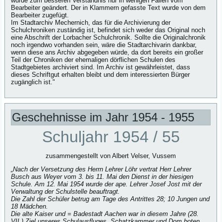
wurde zum besseren Verständnis nur in wenigen Fällen vom
Bearbeiter geändert. Der in Klammern gefasste Text wurde von dem
Bearbeiter zugefügt.
Im Stadtarchiv Mechernich, das für die Archivierung der
Schulchroniken zuständig ist, befindet sich weder das Original noch
eine Abschrift der Lorbacher Schulchronik. Sollte die Originalchronik
noch irgendwo vorhanden sein, wäre die Stadtarchivarin dankbar,
wenn diese ans Archiv abgegeben würde, da dort bereits ein großer
Teil der Chroniken der ehemaligen dörflichen Schulen des
Stadtgebietes archiviert sind. Im Archiv ist gewährleistet, dass
dieses Schriftgut erhalten bleibt und dem interessierten Bürger
zugänglich ist."
Geschehnisse im Jahr 1954 - 1955
Schuljahr 1954 / 55
zusammengestellt von Albert Velser, Vussem
„Nach der Versetzung des Herrn Lehrer Löhr vertrat Herr Lehrer
Busch aus Weyer vom 3. bis 11. Mai den Dienst in der hiesigen
Schule. Am 12. Mai 1954 wurde der ape. Lehrer Josef Jost mit der
Verwaltung der Schulstelle beauftragt.
Die Zahl der Schüler betrug am Tage des Antrittes 28; 10 Jungen und
18 Mädchen.
Die alte Kaiser und = Badestadt Aachen war in diesem Jahre (28.
VII.) Ziel unseres Schulausfluges. Schatzkammer und Dom boten