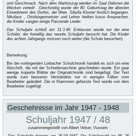
und Geschmack. Nach dem Martinszug werden im Saal Dahmen die
Wecken verteilt . Gleichzeitig wurde der 80. Geburtstag der ältesten
Einwohnerin des Dorfes, der Wwe. Sibylla Kloster festlich begangen.
Nikolaus , Ortsbürgermeister und Lehrer hielten kurze Ansprachen,
die Kinder sangen einige Passende Lieder.
Das Schuljahr schloß am 31.3.49. Entlassen wurde nur der eine
Schüler, der freiwillig das neunte Schuljahr besucht hat. Die Kinder
des achten Jahrgangs müssen noch weiter (
die Schule besuchen).
Bemerkung:
Bei der vorliegenden Lorbacher Schulchronik handelt es sich um eine
Abschrift, die mit der Schreibmaschine geschrieben wurde. Ein paar
wenige kopierte Blätter der Originalchronik sind beigefügt. Der Text
wurde zum besseren Verständnis nur in wenigen Fällen vom
Bearbeiter geändert. Der in Klammern gefasste Text wurde von dem
Bearbeiter zugefügt.
Geschehnisse im Jahr 1947 - 1948
Schuljahr 1947 / 48
zusammengestellt von Albert Velser, Vussem
„
Das Schuljahr begann am 25.04.1947. Die Schülerzahl ist 48, 26