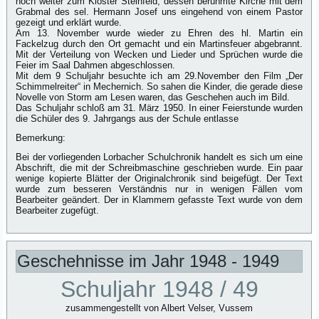
noch weiter zum Kloster Steinfeld, dessen berühmte Kirche mit dem
Grabmal des sel. Hermann Josef uns eingehend von einem Pastor
gezeigt und erklärt wurde.
Am 13. November wurde wieder zu Ehren des hl. Martin ein
Fackelzug durch den Ort gemacht und ein Martinsfeuer abgebrannt.
Mit der Verteilung von Wecken und Lieder und Sprüchen wurde die
Feier im Saal Dahmen abgeschlossen.
Mit dem 9 Schuljahr besuchte ich am 29.November den Film „Der
Schimmelreiter“ in Mechernich. So sahen die Kinder, die gerade diese
Novelle von Storm am Lesen waren, das Geschehen auch im Bild.
Das Schuljahr schloß am 31. März 1950. In einer Feierstunde wurden
die Schüler des 9. Jahrgangs aus der Schule entlasse
Bemerkung:
Bei der vorliegenden Lorbacher Schulchronik handelt es sich um eine
Abschrift, die mit der Schreibmaschine geschrieben wurde. Ein paar
wenige kopierte Blätter der Originalchronik sind beigefügt. Der Text
wurde zum besseren Verständnis nur in wenigen Fällen vom
Bearbeiter geändert. Der in Klammern gefasste Text wurde von dem
Bearbeiter zugefügt.
Geschehnisse im Jahr 1948 - 1949
Schuljahr 1948 / 49
zusammengestellt von Albert Velser, Vussem