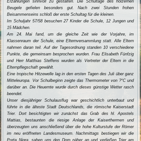
Erzählungen sinnvoll zu gestalten. Die Schultage des hölzernen
Beugele gefielen besonders gut. Nach zwei Stunden frohen
Beisammenseins schloß der erste Schultag für die kleinen.
Im Schuljahr 57/58 besuchen 27 Kinder die Schule, 12 Jungen und
15 Mädchen.
Am 24. Mai fand, um die gleiche Zeit wie der Vorjahre, im
Klassenraum der Schule, eine Elternversammlung statt. Alle Eltern
nahmen daran teil. Auf der Tagesordnung standen 10 verschiedene
Punkte, die gemeinsam besprochen wurden. Frau Elisa­beth Fünfzig
und Herr Matthias Steffens wurden als Vertreter der Eltern in die
Eltern­pflegschaft gewählt.
Eine tropische Hitzewelle lag in den ersten Tagen des Juli über ganz
Mitteleuropa. Vor Schulbeginn zeigte das Thermometer von ?°C und
darüber an. Die Heuernte wurde durch dieses günstige Wetter rasch
beendet.
Unser diesjähriger Schulausflug war geschichtlich unterbaut und
führte in die älteste Stadt Deutschlands, die römische Kaiserstadt
Trier. Dort besichtigten wir zunächst das Grab des hl. Apostels
Mattias, bestaunten die riesige Anlage der Kaiserthermen und
überzeugten uns anschließend über die hohe Kulturstufe der Römer
im neu er­öffneten Landesmuseum. Nachmittags bestiegen wir die
Porta Nigra, sahen uns den Dom näher an und verließen Trier am