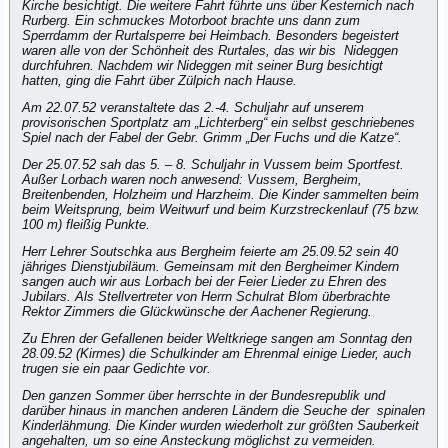
Kirche besichtigt. Die weitere Fahrt führte uns über Kesternich nach
Rurberg. Ein schmuckes Motorboot brachte uns dann zum
Sperrdamm der Rurtalsperre bei Heimbach. Besonders begeistert
waren alle von der Schönheit des Rurtales, das wir bis Nideggen
durchfuhren. Nachdem wir Nideggen mit seiner Burg besichtigt
hatten, ging die Fahrt über Zülpich nach Hause.
Am 22.07.52 veranstaltete das 2.-4. Schuljahr auf unserem
provisorischen Sportplatz am „Lichterberg“ ein selbst geschriebenes
Spiel nach der Fabel der Gebr. Grimm „Der Fuchs und die Katze“.
Der 25.07.52 sah das 5. – 8. Schuljahr in Vussem beim Sportfest.
Außer Lorbach waren noch anwesend: Vussem, Bergheim,
Breitenbenden, Holzheim und Harzheim. Die Kinder sammelten beim
beim Weitsprung, beim Weitwurf und beim Kurzstreckenlauf (75 bzw.
100 m) fleißig Punkte.
Herr Lehrer Soutschka aus Bergheim feierte am 25.09.52 sein 40
jähriges Dienstjubiläum. Gemeinsam mit den Bergheimer Kindern
sangen auch wir aus Lorbach bei der Feier Lieder zu Ehren des
Jubilars. Als Stellvertreter von Herrn Schulrat Blom überbrachte
Rektor Zimmers die Glückwünsche der Aachener Regierung.
Zu Ehren der Gefallenen beider Weltkriege sangen am Sonntag den
28.09.52 (Kirmes) die Schulkinder am Ehrenmal einige Lieder, auch
trugen sie ein paar Gedichte vor.
Den ganzen Sommer über herrschte in der Bundesrepublik und
darüber hinaus in manchen anderen Ländern die Seuche der spinalen
Kinderlähmung. Die Kinder wurden wiederholt zur größten Sauberkeit
angehalten, um so eine Ansteckung möglichst zu vermeiden.