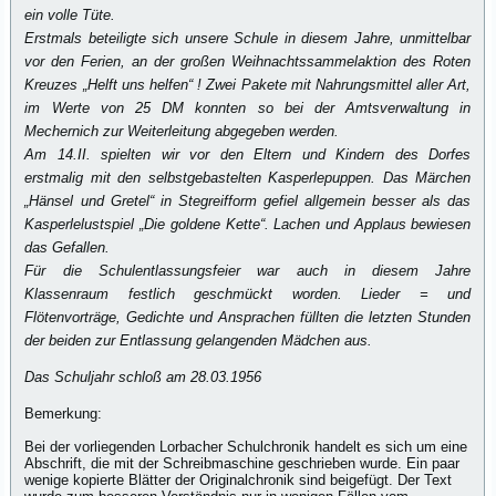
ein volle Tüte.
Erstmals beteiligte sich unsere Schule in diesem Jahre, unmittelbar
vor den Ferien, an der großen Weihnachtssammelaktion des Roten
Kreuzes „Helft uns helfen“ ! Zwei Pakete mit Nahrungsmittel aller Art,
im Werte von 25 DM konnten so bei der Amtsverwaltung in
Mechernich zur Weiterleitung abgegeben werden.
Am 14.II. spielten wir vor den Eltern und Kindern des Dorfes
erstmalig mit den selbstgebastelten Kasperlepuppen. Das Märchen
„Hänsel und Gretel“ in Stegreifform gefiel allgemein besser als das
Kasperlelustspiel „Die goldene Kette“. Lachen und Applaus bewiesen
das Gefallen.
Für die Schulentlassungsfeier war auch in diesem Jahre
Klassenraum festlich geschmückt worden. Lieder = und
Flötenvorträge, Gedichte und Ansprachen füllten die letzten Stunden
der beiden zur Entlassung gelangenden Mädchen aus.
Das Schuljahr schloß am 28.03.1956
Bemerkung:
Bei der vorliegenden Lorbacher Schulchronik handelt es sich um eine
Abschrift, die mit der Schreibmaschine geschrieben wurde. Ein paar
wenige kopierte Blätter der Originalchronik sind beigefügt. Der Text