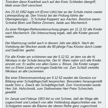
Trotzdem diese Krankheit auch auf den Kreis Schleiden übergriff,
blieb unser Dorf verschont.
Am 23.10.1952 legte ich
(Ernst Löhr)
hier an der Schule meine zweite
Lehrerprüfung ab. Den Vorsitz bei der Prüfung führte der
Oberregierungs(…?) Schulrat Keppertz aus Aachen. Beisitzer waren
Schulrat Blom und Rektor Zimmers, beide aus Mechernich.
Zu einer Röntgen-Reihenuntersuchung gingen am 11.11.52 alle Kinder
nach Mechernich. Die Untersuchung ergab, daß alle Kinder gesund
waren.
Der Martinszug verlief auch in diesem Jahr wie üblich. Nach der
Verteilung der Wecken wurde die 80-jährige Frau Kloster durch Lieder
und Gedichte geehrt.
Für alle Kinder am schönsten war der 5.12.52, an dem sie der hl.
Nikolaus in der Schule besuchte. Der hl. Mann nahm sich alle Kinder
einzeln vor; Er wußte von allen Gutes u. Böses. Die Kinder sangen
ihm zu Ehren Lieder und trugen Gedichte vor. Zum Schluß verteilte
Nikolaus an alle Leckereien.
Bei einer Elternversammlung am 9.12.52 wurden die Gesetze zur
Bildung einer Schulpflegschaft besprochen. Besonders herausgestellt
wurde Sinn u. Zweck der Schulpflegschaft. Zum Vorsitzenden wurde
Herr Joh. Hufschmidt, zum Stellvertreter Herr Peter Schnichels
gewählt.
Im Januar und Februar 1953 fiel so viel Schnee, daß die Wege alle
zugeschneit und Lorbach von aller Verbindung abgeschnitten war. Im
Schulgarten waren die Bäume der oberen Reihe ganz zugeschneit.