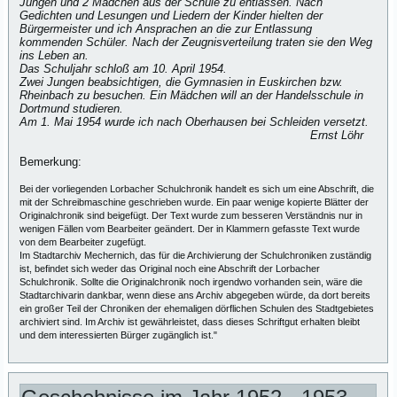
Jungen und 2 Mädchen aus der Schule zu entlassen. Nach
Gedichten und Lesungen und Liedern der Kinder hielten der
Bürgermeister und ich Ansprachen an die zur Entlassung
kommenden Schüler. Nach der Zeugnisverteilung traten sie den Weg
ins Leben an.
Das Schuljahr schloß am 10. April 1954.
Zwei Jungen beabsichtigen, die Gymnasien in Euskirchen bzw.
Rheinbach zu besuchen. Ein Mädchen will an der Handelsschule in
Dortmund studieren.
Am 1. Mai 1954 wurde ich nach Oberhausen bei Schleiden versetzt.
Ernst Löhr
Bemerkung:
Bei der vorliegenden Lorbacher Schulchronik handelt es sich um eine Abschrift, die
mit der Schreibmaschine geschrieben wurde. Ein paar wenige kopierte Blätter der
Originalchronik sind beigefügt. Der Text wurde zum besseren Verständnis nur in
wenigen Fällen vom Bearbeiter geändert. Der in Klammern gefasste Text wurde
von dem Bearbeiter zugefügt.
Im Stadtarchiv Mechernich, das für die Archivierung der Schulchroniken zuständig
ist, befindet sich weder das Original noch eine Abschrift der Lorbacher
Schulchronik. Sollte die Originalchronik noch irgendwo vorhanden sein, wäre die
Stadtarchivarin dankbar, wenn diese ans Archiv abgegeben würde, da dort bereits
ein großer Teil der Chroniken der ehemaligen dörflichen Schulen des Stadtgebietes
archiviert sind. Im Archiv ist gewährleistet, dass dieses Schriftgut erhalten bleibt
und dem interessierten Bürger zugänglich ist."