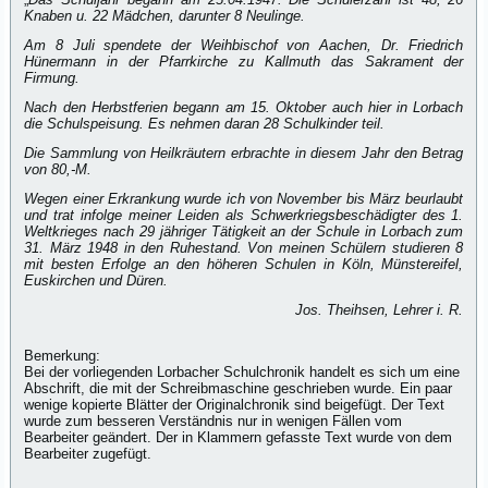
Knaben u. 22 Mädchen, darunter 8 Neulinge.
Am 8 Juli spendete der Weihbischof von Aachen, Dr. Friedrich
Hünermann in der Pfarrkirche zu Kallmuth das Sakrament der
Firmung.
Nach den Herbstferien begann am 15. Oktober auch hier in Lorbach
die Schulspeisung. Es nehmen daran 28 Schulkinder teil.
Die Sammlung von Heilkräutern erbrachte in diesem Jahr den Betrag
von 80,-M.
Wegen einer Erkrankung wurde ich von November bis März beurlaubt
und trat infolge meiner Leiden als Schwerkriegsbeschädigter des 1.
Weltkrieges nach 29 jähriger Tätigkeit an der Schule in Lorbach zum
31. März 1948 in den Ruhestand. Von meinen Schülern studieren 8
mit besten Erfolge an den höheren Schulen in Köln, Münstereifel,
Euskirchen und Düren.
Jos. Theihsen, Lehrer i. R.
Bemerkung:
Bei der vorliegenden Lorbacher Schulchronik handelt es sich um eine
Abschrift, die mit der Schreibmaschine geschrieben wurde. Ein paar
wenige kopierte Blätter der Originalchronik sind beigefügt. Der Text
wurde zum besseren Verständnis nur in wenigen Fällen vom
Bearbeiter geändert. Der in Klammern gefasste Text wurde von dem
Bearbeiter zugefügt.