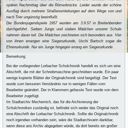
späten Nachmittag über die Römerbrücke. Leider wurde der schöne
Ausflug durch mehrere Straßenumleitungen auf dem Wege von und
nach Trier ungünstig beeinflußt.
Die Bundesjugendspiele 1957 wurden am 3.9.57 in Breitenbenden
durchgeführt. Sieben Jungs und sieben Mädchen unserer Schule
nahmen daran teil. Die Mädchen zeichneten sich besonders aus. Vier
von ihnen errangen eine Siegerurkunde, Uschi Bartsch sogar die
Ehrenurkunde. Nur ein Junge hingegen errang ein Siegerurkunde.
Bemerkung:
Bei der vorliegenden Lorbacher Schulchronik handelt es sich um eine
Abschrift, die mit der Schreibmaschine geschrieben wurde. Ein paar
wenige kopierte Blätter der Originalchronik sind beigefügt. Der Text
wurde zum besseren Verständnis nur in we­nigen Fällen vom
Bearbeiter geändert. Der in Klammern gefasste Text wurde von dem
Bearbeiter zugefügt.
Im Stadtarchiv Mechernich, das für die Archivierung der
Schulchroniken zuständig ist, befindet sich weder das Original noch
eine Abschrift der Lorbacher Schulchronik. Sollte die Originalchronik
noch irgendwo vorhanden sein, wäre die Stadtarchivarin dankbar,
wenn diese ans Archiv abgegeben würde, da dort bereits ein großer