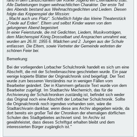
fand in dem Landschulheim der Kölner Jugend ein Elternabend statt.
Alle Darbietungen trugen weihnachtlichen Charakter. Der erste Teil
des Abends bestand aus Weihnachtsgedichten und Liedern. Diesen
folgte das Krippenspiel der Mission:
„ Macht auch uns Platz“. Schließlich folgte das kleine Theaterstück
„Friede auf Erden“. Eltern und selbst Kinder waren von dem
gelungenen Abend begeistert.
In einer Feierstunde, die mit Gedichten, Liedern, Musikvorträgen,
dem Märchenspiel König Drosselbart und Ansprachen umrahmt war,
wurden am 26.III. 1955 6. Mädchen und 2. Jungen aus der Schule
entlassen. Die Eltern, sowie Vertreter der Gemeinde wohnten der
schönen Feier bei.
Bemerkung:
Bei der vorliegenden Lorbacher Schulchronik handelt es sich um eine
Abschrift, die mit der Schreibmaschine geschrieben wurde. Ein paar
wenige kopierte Blätter der Originalchronik sind beigefügt. Der Text
wurde zum besseren Verständnis nur in wenigen Fällen vom
Bearbeiter geändert. Der in Klammern gefasste Text wurde von dem
Bearbeiter zugefügt. Im Stadtarchiv Mechernich, das für die
Archivierung der Schulchroniken zuständig ist, befindet sich weder
das Original noch eine Abschrift der Lorbacher Schulchronik. Sollte
die Originalchronik noch irgendwo vorhanden sein, wäre die
Stadtarchivarin dankbar, wenn diese ans Archiv abgegeben würde, da
dort bereits ein großer Teil der Chroniken der ehemaligen dörflichen
Schulen des Stadtgebietes archiviert sind. Im Archiv ist
gewährleistet, dass dieses Schriftgut erhalten bleibt und dem
interessierten Bürger zugänglich ist."