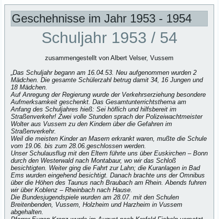
Geschehnisse im Jahr 1953 - 1954
Schuljahr 1953 / 54
zusammengestellt von Albert Velser, Vussem
„Das Schuljahr begann am 16.04.53. Neu aufgenommen wurden 2
Mädchen. Die gesamte Schülerzahl betrug damit 34, 16 Jungen und
18 Mädchen.
Auf Anregung der Regierung wurde der Verkehrserziehung besondere
Aufmerksamkeit geschenkt. Das Gesamtunterrichtsthema am
Anfang des Schuljahres hieß: Sei höflich und hilfsbereit im
Straßenverkehr! Zwei volle Stunden sprach der Polizeiwachtmeister
Wolter aus Vussem zu den Kindern über die Gefahren im
Straßenverkehr.
Weil die meisten Kinder an Masern erkrankt waren, mußte die Schule
vom 19.06. bis zum 28.06.geschlossen werden.
Unser Schulausflug mit den Eltern führte uns über Euskirchen – Bonn
durch den Westerwald nach Montabaur, wo wir das Schloß
besichtigten. Weiter ging die Fahrt zur Lahn; die Kuranlagen in Bad
Ems wurden eingehend besichtigt. Danach brachte uns der Omnibus
über die Höhen des Taunus nach Braubach am Rhein. Abends fuhren
wir über Koblenz – Rheinbach nach Hause.
Die Bundesjugendspiele wurden am 28.07. mit den Schulen
Breitenbenden, Vussem, Holzheim und Harzheim in Vussem
abgehalten.