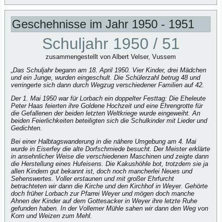
Geschehnisse im Jahr 1950 - 1951
Schuljahr 1950 / 51
zusammengestellt von Albert Velser, Vussem
„Das Schuljahr begann am 18. April 1950. Vier Kinder, drei Mädchen
und ein Junge, wurden eingeschult. Die Schülerzahl betrug 48 und
verringerte sich dann durch Wegzug verschiedener Familien auf 42.
Der 1. Mai 1950 war für Lorbach ein doppelter Festtag: Die Eheleute
Peter Haas feierten ihre Goldene Hochzeit und eine Ehrengrotte für
die Gefallenen der beiden letzten Weltkriege wurde eingeweiht. An
beiden Feierlichkeiten beteiligten sich die Schulkinder mit Lieder und
Gedichten.
Bei einer Halbtagswanderung in die nähere Umgebung am 4. Mai
wurde in Eiserfey die alte Dorfschmiede besucht. Der Meister erklärte
in ansehnlicher Weise die verschiedenen Maschinen und zeigte dann
die Herstellung eines Hufeisens. Die Kakushöhle bot, trotzdem sie ja
allen Kindern gut bekannt ist, doch noch mancherlei Neues und
Sehenswertes. Voller erstaunen und mit großer Ehrfurcht
betrachteten wir dann die Kirche und den Kirchhof in Weyer. Gehörte
doch früher Lorbach zur Pfarrei Weyer und mögen doch manche
Ahnen der Kinder auf dem Gottesacker in Weyer ihre letzte Ruhe
gefunden haben. In der Vollemer Mühle sahen wir dann den Weg von
Korn und Weizen zum Mehl.