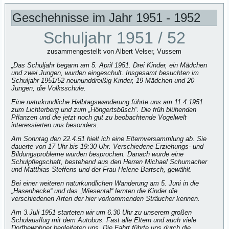
Geschehnisse im Jahr 1951 - 1952
Schuljahr 1951 / 52
zusammengestellt von Albert Velser, Vussem
„Das Schuljahr begann am 5. April 1951. Drei Kinder, ein Mädchen
und zwei Jungen, wurden eingeschult. Insgesamt besuchten im
Schuljahr 1951/52 neununddreißig Kinder, 19 Mädchen und 20
Jungen, die Volksschule.
Eine naturkundliche Halbtagswanderung führte uns am 11.4.1951
zum Lichterberg und zum „Höngertsbüsch“. Die früh blühenden
Pflanzen und die jetzt noch gut zu beobachtende Vogelwelt
interessierten uns besonders.
Am Sonntag den 22.4.51 hielt ich eine Elternversammlung ab. Sie
dauerte von 17 Uhr bis 19:30 Uhr. Verschiedene Erziehungs- und
Bildungsprobleme wurden besprochen. Danach wurde eine
Schulpflegschaft, bestehend aus den Herren Michael Schumacher
und Matthias Steffens und der Frau Helene Bartsch, gewählt.
Bei einer weiteren naturkundlichen Wanderung am 5. Juni in die
„Hasenhecke“ und das „Wiesental“ lernten die Kinder die
verschiedenen Arten der hier vorkommenden Sträucher kennen.
Am 3.Juli 1951 starteten wir um 6.30 Uhr zu unserem großen
Schulausflug mit dem Autobus. Fast alle Eltern und auch viele
Dorfbewohner begleiteten uns. Die Fahrt führte uns durch die