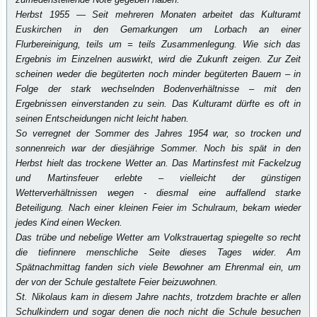
Herbst 1955 — Seit mehreren Monaten arbeitet das Kulturamt
Euskirchen in den Gemarkungen um Lorbach an einer
Flurbereinigung, teils um = teils Zusammenlegung. Wie sich das
Ergebnis im Einzelnen auswirkt, wird die Zukunft zeigen. Zur Zeit
scheinen weder die begüterten noch minder begüterten Bauern – in
Folge der stark wechselnden Bodenverhältnisse – mit den
Ergebnissen einverstanden zu sein. Das Kulturamt dürfte es oft in
seinen Entscheidungen nicht leicht haben.
So verregnet der Sommer des Jahres 1954 war, so trocken und
sonnenreich war der diesjährige Sommer. Noch bis spät in den
Herbst hielt das trockene Wetter an. Das Martinsfest mit Fackelzug
und Martinsfeuer erlebte – vielleicht der günstigen
Wetterverhältnissen wegen - diesmal eine auffallend starke
Beteiligung. Nach einer kleinen Feier im Schulraum, bekam wieder
jedes Kind einen Wecken.
Das trübe und nebelige Wetter am Volkstrauertag spiegelte so recht
die tiefinnere menschliche Seite dieses Tages wider. Am
Spätnachmittag fanden sich viele Bewohner am Ehrenmal ein, um
der von der Schule gestaltete Feier beizuwohnen.
St. Nikolaus kam in diesem Jahre nachts, trotzdem brachte er allen
Schulkindern und sogar denen die noch nicht die Schule besuchen