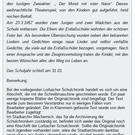
den lustigen Zweiakter: „ Der Mond mit roter Nase“. Dieses
weihnachtliche Theaterspiel, von den Kindern gut aufgeführt, fand
reichen Beifall.
Am 23.3.1957 wurden zwei Jungen und zwei Mädchen aus der
Schule entlassen. Die Eltern der Entlaßschüler wohnten der schönen
Feier bei. Als besondere Überraschung wurden neben den bekannten
Liedern und Gedichten einige neue Lieder und selbst verfaßte
Gedichte, die viele auf die Entlaßschüler bezogen, vorgetragen. Nach
einer Ansprache und der Zeugnisverteilung traten die Kinder, mit den
besten Wünschen aller, den Weg ins Leben an.
Das Schuljahr schloß am 31.03.
Bemerkung:
Bei der vorliegenden Lorbacher Schulchronik handelt es sich um eine
Abschrift, die mit der Schreibmaschine geschrieben wurde. Ein paar
wenige kopierte Blätter der Originalchronik sind beigefügt. Der Text
wurde zum besseren Verständnis nur in wenigen Fällen vom
Bearbeiter geändert. Der in Klammern gefasste Text wurde von dem
Bearbeiter zugefügt.
Im Stadtarchiv Mechernich, das für die Archivierung der
Schulchroniken zuständig ist, befindet sich weder das Original noch
eine Abschrift der Lorbacher Schulchronik. Sollte die Originalchronik
noch irgendwo vorhanden sein, wäre die Stadtarchivarin dankbar,
wenn diese ans Archiv abgegeben würde, da dort bereits ein großer