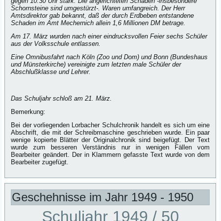
gegen 10:30 Uhr stark. Die angerichteten Schäden -insbesondere
Schornsteine sind umgestürzt-. Waren umfangreich. Der Herr
Amtsdirektor gab bekannt, daß der durch Erdbeben entstandene
Schaden im Amt Mechernich allein 1,6 Millionen DM betrage.
Am 17. März wurden nach einer eindrucksvollen Feier sechs Schüler
aus der Volksschule entlassen.
Eine Omnibusfahrt nach Köln (Zoo und Dom) und Bonn (Bundeshaus
und Münsterkirche) vereinigte zum letzten male Schüler der
Abschlußklasse und Lehrer.
Das Schuljahr schloß am 21. März.
Bemerkung:
Bei der vorliegenden Lorbacher Schulchronik handelt es sich um eine
Abschrift, die mit der Schreibmaschine geschrieben wurde. Ein paar
wenige kopierte Blätter der Originalchronik sind beigefügt. Der Text
wurde zum besseren Verständnis nur in wenigen Fällen vom
Bearbeiter geändert. Der in Klammern gefasste Text wurde von dem
Bearbeiter zugefügt.
Geschehnisse im Jahr 1949 - 1950
Schuljahr 1949 / 50