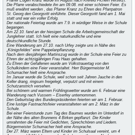
Pfarrer Eugen Kranz wurde im August nach Krefeld Ficheln versetzt.
Die Pfarre verabschiedete ihn am 09.08. mit einer schönen Feier. Es
muß erwähnt werden , das Pfarrer Kranz zu Ehren des Pfarrpatron
St. Georg den Georgsritt einführte. Dieser Georgsritt fand am 1. Mai
statt und war ein voller Erfolg.
Der nationale Feiertag wurde am 7.9. in würdiger Weise in der Schule
begangen.
Am 22.10. fand an der hiesigen Schule die Arbeitsgemeinschaft der
Junglehrer statt. Ich hielt eine naturkundliche und eine
deutschkundliche Stunde.
Eine Wanderung am 27.10. nach Urfey zeigte uns in Nähe des
„Königsfeldes“ eine Pappelanpflanzung.
Nach dem diesjährigen Martinszug wurde in der Schule eine Feier zu
Ehren der achtzigjährigen Frau Haas gehalten.
Zu Ehren der Gefallenen wurde am Volkstrauertag von den
Schulkindern eine Feier veranstaltet. Herr Bürgermeister M.
Schumacher hielt eine Ansprache.
Im Januar wurde die Schule, weil schon seit Jahren Jauche in den
Keller drang, ringsum freigelegt, verputzt und mit einem
Schutzanstrich versehen.
Bei schönem und warmen Frühlingswetter wurde am 6. Februar eine
Wanderung nach Vussem – Eiserfey unternommen.
Den Geburtstag des Bundespräsidenten feierten wir am 1. Februar.
Eine lustige Fastnachtsfeier veranstalteten wir am 2. März in der
Schule.
Bei einer Feierstunde zum Tag des Baumes wurden im Unterdorf in
der Nähe des alten Brunnens 4 Birken gepflanzt. Die Kinder
umrahmten die Feier mit Gedichten, Sprechchören und Liedern.
Bürgermeister Schumacher hielt eine Ansprache.
Der 27. März waren Eltern und Kinder im Schulsaal vereint, um 4