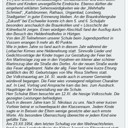
Eltern und Kindern unvergeßliche Eindrücke. Ebenso dürften die
eingehend erklärten Sehenswürdigkeiten wie der „Wehrhafte
Schmied“, „Karlsbrunnen, Rathaus, Ungarnbad, Lonsberg,
Stadtgarten“ in guter Erinnerung bleiben. An der Braunkohlengrube
„Zukunft“ bei Eschweiler konnte ich dem 5. und 6. Schuljahr
besonders anschaulich die Braunkohlen und = Lösschicht der
Kölnerbucht zeigen. Einen würdigen Abschluß fand der Ausflug durch
den Besuch des Heldenfriedhofes in Hürtgen.
Von den 20 Teilnehmern unserer Schule beim Jugendsportfest in
Vussem errangen 9 mehr als 40 Punkte.
Wie in jedem Jahre so fand auch in diesem Jahr während der
Lorbacher Kirmes eine Heldenehrung statt. Sinnvolle Lieder und
Gedichtsvorträge der Kinder trugen zur Gestaltung der Feier bei.
Am Martinstage zog wie in den Vorjahren ein kleiner aber schöner
Martinszug über die Straße des Dorfes. An der neuen Straße wurde
das Feuer abgebrannt. Nahe der allg. Feier fand eine kurze Ehrung
anläßlich des 80. Geburtstages von Ww. Rosa Steffens statt.
Der Volkstrauertag am 14. XI. wurde auch in unserer Gemeinde
würdevoll begangen. Die Feier wies vorwiegend religiösen Charakter
auf. In Lied, Vortrag und Ansprache kam das bes. zum Ausdruck.
Hauptträger der Veranstaltung war die Schule.
Herr Schulrat Blom besuchte am 12.XI. die hiesige Volksschule. Die
gezeigten Leistungen befriedigten.
Auch in diesem Jahre kam St. Nikolaus zu uns. Nach einer kurzen
Vorfeier betrat er schwerbepackt den Klassenraum. Jedem Kinde
sagte er in Beisein der Eltern wenige gesetzte aber auch ernste
Worte. Als besondere Überraschung übereichte er jedem Kind eine
gefüllte Tüte.
Am 23.XII.1954, dem letzten Schultag vor den Weihnachtsferien,