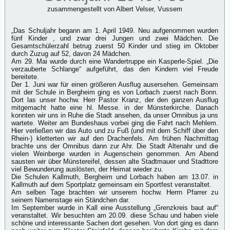
zusammengestellt von Albert Velser, Vussem
„Das Schuljahr begann am 1. April 1949. Neu aufgenommen wurden
fünf Kinder , und zwar drei Jungen und zwei Mädchen. Die
Gesamtschülerzahl betrug zuerst 50 Kinder und stieg im Oktober
durch Zuzug auf 52, davon 24 Mädchen.
Am 29. Mai wurde durch eine Wandertruppe ein Kasperle-Spiel. „Die
verzauberte Schlange“ aufgeführt, das den Kindern viel Freude
bereitete.
Der 1. Juni war für einen größeren Ausflug ausersehen. Gemeinsam
mit der Schule in Bergheim ging es von Lorbach zuerst nach Bonn.
Dort las unser hochw. Herr Pastor Kranz, der den ganzen Ausflug
mitgemacht hatte eine hl. Messe. in der Münsterkirche. Danach
konnten wir uns in Ruhe die Stadt ansehen, da unser Omnibus ja uns
wartete. Weiter am Bundeshaus vorbei ging die Fahrt nach Mehlem.
Hier verließen wir das Auto und zu Fuß (und mit dem Schiff über den
Rhein-) kletterten wir auf den Drachenfels. Am frühen Nachmittag
brachte uns der Omnibus dann zur Ahr. Die Stadt Altenahr und die
vielen Weinberge wurden in Augenschein genommen. Am Abend
sausten wir über Münstereifel, dessen alte Stadtmauer und Stadttore
viel Bewunderung auslösten, der Heimat wieder zu.
Die Schulen Kallmuth, Bergheim und Lorbach haben am 13.07. in
Kallmuth auf dem Sportplatz gemeinsam ein Sportfest veranstaltet.
Am selben Tage brachten wir unserem hochw. Herrn Pfarrer zu
seinem Namenstage ein Ständchen dar.
Im September wurde in Kall eine Ausstellung „Grenzkreis baut auf“
veranstaltet. Wir besuchten am 20.09. diese Schau und haben viele
schöne und interessante Sachen dort gesehen. Von dort ging es dann