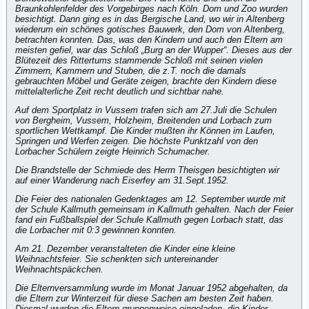
Braunkohlenfelder des Vorgebirges nach Köln. Dom und Zoo wurden
besichtigt. Dann ging es in das Bergische Land, wo wir in Altenberg
wiederum ein schönes gotisches Bauwerk, den Dom von Altenberg,
betrachten konnten. Das, was den Kindern und auch den Eltern am
meisten gefiel, war das Schloß „Burg an der Wupper“. Dieses aus der
Blütezeit des Rittertums stammende Schloß mit seinen vielen
Zimmern, Kammern und Stuben, die z.T. noch die damals
gebrauchten Möbel und Geräte zeigen, brachte den Kindern diese
mittelalterliche Zeit recht deutlich und sichtbar nahe.
Auf dem Sportplatz in Vussem trafen sich am 27.Juli die Schulen
von Bergheim, Vussem, Holzheim, Breitenden und Lorbach zum
sportlichen Wettkampf. Die Kinder mußten ihr Können im Laufen,
Springen und Werfen zeigen. Die höchste Punktzahl von den
Lorbacher Schülern zeigte Heinrich Schumacher.
Die Brandstelle der Schmiede des Herrn Theisgen besichtigten wir
auf einer Wanderung nach Eiserfey am 31.Sept.1952.
Die Feier des nationalen Gedenktages am 12. September wurde mit
der Schule Kallmuth gemeinsam in Kallmuth gehalten. Nach der Feier
fand ein Fußballspiel der Schule Kallmuth gegen Lorbach statt, das
die Lorbacher mit 0:3 gewinnen konnten.
Am 21. Dezember veranstalteten die Kinder eine kleine
Weihnachtsfeier. Sie schenkten sich untereinander
Weihnachtspäckchen.
Die Elternversammlung wurde im Monat Januar 1952 abgehalten, da
die Eltern zur Winterzeit für diese Sachen am besten Zeit haben.
Diesmal wurden die Eltern gruppenweise eingeladen, die Kinder