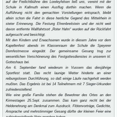
auf der Freilichtbühne des Loreleyfelsen ließ uns, vereint mit der
Schule in Kallmuth einen Ausflug dorthin machen. Wenn die
Aufführung nicht den gemachten Vorstellungen entsprach, bleibt
allein schon die Fahrt in diese herrliche Gegend des Mittelrhein in
steter Erinnerung. Die Festung Ehrenbreitstein und der nicht weit
davon entfernte Wallfahrtsort „Roter Hahn“ wurden auf der Rückfahrt
aufgesucht und besichtigt.
Mit den Kindern und Erwachsenen wurde in diesem Jahre vor dem
Kapellenfest abends im Klassenraum der Schule die Speyerer
Domfestmesse eingeübt. Der gemeinsame Gesang trug zur
wesentlichen Verschönerung des Festgottesdienstes in unserem kl.
Gotteshaus bei.
Am 6. September fand wiederum in Vussem das diesjährige
Sportfest statt. Das recht launige Wetter hinderte an einer
reibungslosen Durchführung, so daß einige Läufe nachgeholt werden
mußten. Das Ergebnis ist bei 14 Teilnehmern mit 7 Sieger-Urkunden
zufriedenstellend.
Wie eine große Familie stehen die Bewohner des Ortes an den
Kirmestagen 25.Sept. zusammen. Das kam ganz recht bei der
Heldenehrung am Denkmal zum Ausdruck. Flötenvorträge, Gedichte,
Ansprache und mehrstimmiger Gesang dürfte der kleinen Feier eine
zufriedenstellende Note gegeben haben.