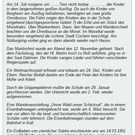
Am 14. Juli morgens um …….
Text nicht lesbar…………..der
Kinder
in dem langersehnten großen Ausflug. Da auch die Kinder von
Bergheim am Ausflug teilnahmen, benötigten wir zwei große
Omnibusse. Die Fahrt zeigte den Kindern das in der Schule
eingehend (durchgesprochene Gebiet ?) der Eifel und ein Stück des
Moseltales. Über Blankenheim, Daun, den Maaren und Manderscheid
brachten uns die Omnibusse an die Mosel. Im Moseltal wurde
besonders eingehend die schöne Stadt Cochem besichtigt. Am
Nürburgring vorbei ging es dann abends wieder nach Hause.
Das Martinsfest wurde am Abend des 12. November gefeiert. Nach
dem Fackelzug, den der Hl. Martin hoch zu Roß anführte, ging es in
den Saal Dahmen. Die Kinder sangen Lieder und führten verschieden
Reigenspiele auf.
Ein Weihnachtsspiel erfreute und erbaute am 24. Dez. Kinder und
Eltern. Reicher Beifall dankte am Ende der Feier den Kindern für ihre
Mühe und Arbeit
Durch die Grippeepidemie mußte die Schule am 29. Januar
geschlossen werden. Der Unterricht wurde am 2. Feb. wieder
aufgenommen.
Eine Wanderausstellung „Unser Wald unser Schicksal“, die in einem
Eisenbahnwagen untergebracht war, wurde am 6. März besucht. Sie
war vor allem für die land- und forstwirtschaftlich interessierten
Schüler sehr lehrreich. Die Eisenbahnwagen standen auf dem
Bahnhof in Kall.
Ein Erdbeben von ziemlicher Stärke erschreckte uns am 14.03.1951