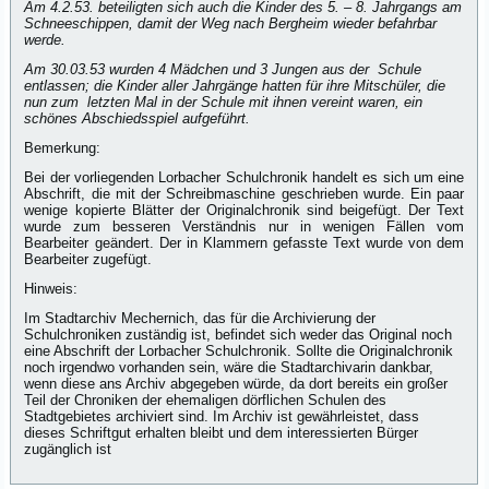
Am 4.2.53. beteiligten sich auch die Kinder des 5. – 8. Jahrgangs am
Schneeschippen, damit der Weg nach Bergheim wieder befahrbar
werde.
Am 30.03.53 wurden 4 Mädchen und 3 Jungen aus der Schule
entlassen; die Kinder aller Jahrgänge hatten für ihre Mitschüler, die
nun zum letzten Mal in der Schule mit ihnen vereint waren, ein
schönes Abschiedsspiel aufgeführt.
Bemerkung:
Bei der vorliegenden Lorbacher Schulchronik handelt es sich um eine
Abschrift, die mit der Schreibmaschine geschrieben wurde. Ein paar
wenige kopierte Blätter der Originalchronik sind beigefügt. Der Text
wurde zum besseren Verständnis nur in wenigen Fällen vom
Bearbeiter geändert. Der in Klammern gefasste Text wurde von dem
Bearbeiter zugefügt.
Hinweis:
Im Stadtarchiv Mechernich, das für die Archivierung der
Schulchroniken zuständig ist, befindet sich weder das Original noch
eine Abschrift der Lorbacher Schulchronik. Sollte die Originalchronik
noch irgendwo vorhanden sein, wäre die Stadtarchivarin dankbar,
wenn diese ans Archiv abgegeben würde, da dort bereits ein großer
Teil der Chroniken der ehemaligen dörflichen Schulen des
Stadtgebietes archiviert sind. Im Archiv ist gewährleistet, dass
dieses Schriftgut erhalten bleibt und dem interessierten Bürger
zugänglich ist