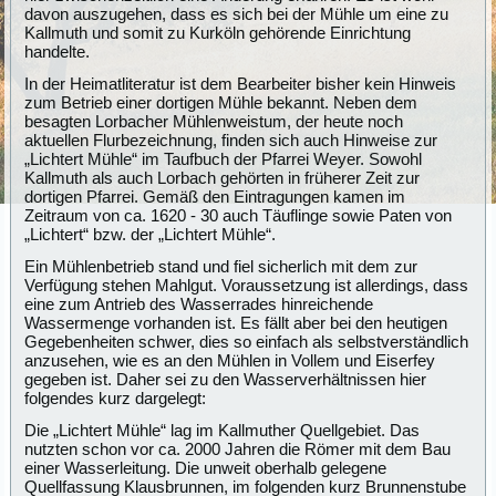
davon auszugehen, dass es sich bei der Mühle um eine zu
Kallmuth und somit zu Kurköln gehörende Einrichtung
handelte.
In der Heimatliteratur ist dem Bearbeiter bisher kein Hinweis
zum Betrieb einer dortigen Mühle bekannt. Neben dem
besagten Lorbacher Mühlenweistum, der heute noch
aktuellen Flurbezeichnung, finden sich auch Hinweise zur
„Lichtert Mühle“ im Taufbuch der Pfarrei Weyer. Sowohl
Kallmuth als auch Lorbach gehörten in früherer Zeit zur
dortigen Pfarrei. Gemäß den Eintragungen kamen im
Zeitraum von ca. 1620 - 30 auch Täuflinge sowie Paten von
„Lichtert“ bzw. der „Lichtert Mühle“.
Ein Mühlenbetrieb stand und fiel sicherlich mit dem zur
Verfügung stehen Mahlgut. Voraussetzung ist allerdings, dass
eine zum Antrieb des Wasserrades hinreichende
Wassermenge vorhanden ist. Es fällt aber bei den heutigen
Gegebenheiten schwer, dies so einfach als selbstverständlich
anzusehen, wie es an den Mühlen in Vollem und Eiserfey
gegeben ist. Daher sei zu den Wasserverhältnissen hier
folgendes kurz dargelegt:
Die „Lichtert Mühle“ lag im Kallmuther Quellgebiet. Das
nutzten schon vor ca. 2000 Jahren die Römer mit dem Bau
einer Wasserleitung. Die unweit oberhalb gelegene
Quellfassung Klausbrunnen, im folgenden kurz Brunnenstube