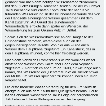
genannt, war nach dem heutigen Wissensstand zusammen
mit den Quellfassungen Hausener Benden und der im Urfeyer
Tal zunächst die südlichsten Kopfpunkte der nach Köln
führenden Wasserleitung. In der Brunnenstube wurde das von
der Hangseite eindringende Wasser gesammelt und dem
Kanal zugeführt. Auf Grund des zunehmenden
Wasserbedarfs erfolgte dann später ein Weiterbau der
Wasserleitung bis zum Grünen Pütz im Urfttal.
So wie sich die Wasserverhältnisse an der Hangseite der
Brunnenstube darboten, waren diese auch an der
gegenüberliegenden Talseite. Von hier aus wurde auch
Wasser dem Hauptkanal zugeführt. Ein Kanalstück, das in
den Hauptkanal mündet, konnte hier freigelegt werden.
Nach dem Verfall des Römerkanals wurde wohl das weiter
anstehende Wasser vom Kallmuther Bach dem Veybach
zugeführt. Zuvor trieb es aber um ca. 1600, für wie lange auch
immer, das Wasserrad der „Lichtert Mühle“ an. Vielleicht war
der Mühle, um Wasser speichern zu können, noch ein Teich
vorgeschaltet.
Die erste moderne Wasserversorgung für den Ort Kallmuth
erfolgte auch aus dem Kallmuther Quellgebiet heraus. Heute
ist das ehemals wasserreiche Tal in Folge der bergbaulichen
T
ätigkeiten im früheren Bleibergwerk nahezu trockengelegt.
Quellen: Akte zu Lorbach, im Hauptstaatsarchiv Düsseldorf