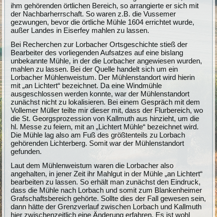
ihm gehörenden örtlichen Bereich, so arrangierte er sich mit
der Nachbarherrschaft. So waren z.B. die Vussemer
gezwungen, bevor die örtliche Mühle 1604 errichtet wurde,
außer Landes in Eiserfey mahlen zu lassen.
Bei Recherchen zur Lorbacher Ortsgeschichte stieß der
Bearbeiter des vorliegenden Aufsatzes auf eine bislang
unbekannte Mühle, in der die Lorbacher angewiesen wurden,
mahlen zu lassen. Bei der Quelle handelt sich um ein
Lorbacher Mühlenweistum. Der Mühlenstandort wird hierin
mit „an Lichtert“ bezeichnet. Da eine Windmühle
ausgeschlossen werden konnte, war der Mühlenstandort
zunächst nicht zu lokalisieren. Bei einem Gespräch mit dem
Vollemer Müller teilte mir dieser mit, dass der Flurbereich, wo
die St. Georgsprozession von Kallmuth aus hinzieht, um die
hl. Messe zu feiern, mit an „Lichtert Mühle“ bezeichnet wird.
Die Mühle lag also am Fuß des größtenteils zu Lorbach
gehörenden Lichterberg. Somit war der Mühlenstandort
gefunden.
Laut dem Mühlenweistum waren die Lorbacher also
angehalten, in jener Zeit ihr Mahlgut in der Mühle „an Lichtert“
bearbeiten zu lassen. So erhält man zunächst den Eindruck,
dass die Mühle nach Lorbach und somit zum Blankenheimer
Grafschaftsbereich gehörte. Sollte dies der Fall gewesen sein,
dann hätte der Grenzverlauf zwischen Lorbach und Kallmuth
hier zwischenzeitlich eine Änderung erfahren. Es ist wohl